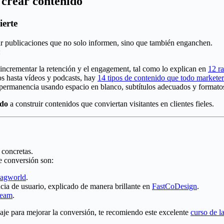
 crear contenido
ierte
ar publicaciones que no solo informen, sino que también enganchen.
:
ncrementar la retención y el engagement, tal como lo explican en
12 r
os hasta vídeos y podcasts, hay
14 tipos de contenido que todo marketer
 permanencia usando espacio en blanco, subtítulos adecuados y formato
ido
a construir contenidos que conviertan visitantes en clientes fieles.
 concretas.
de conversión son:
agworld
.
cia de usuario, explicado de manera brillante en
FastCoDesign
.
ream
.
zaje para mejorar la conversión, te recomiendo este excelente
curso de l