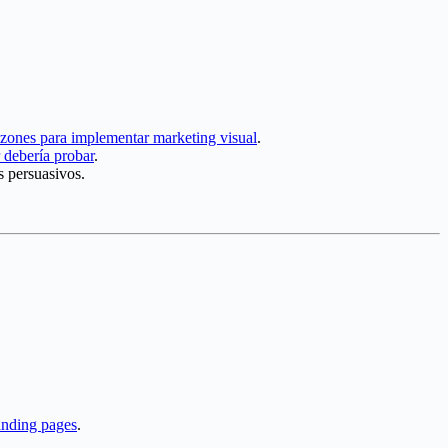
azones para implementar marketing visual
.
 debería probar
.
s persuasivos.
anding pages
.