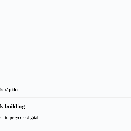
s rápido
.
nk building
r tu proyecto digital.