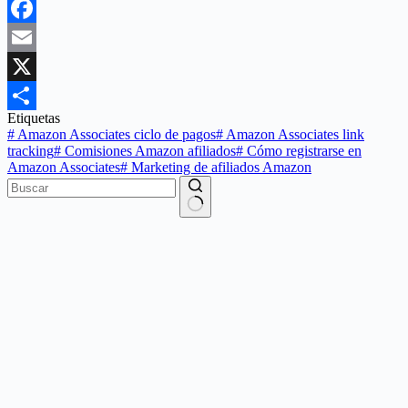
Facebook
Email
X
Etiquetas
Compartir
#
Amazon Associates ciclo de pagos
#
Amazon Associates link
tracking
#
Comisiones Amazon afiliados
#
Cómo registrarse en
Amazon Associates
#
Marketing de afiliados Amazon
Sin
resultados