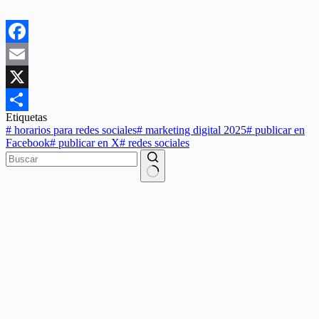
Facebook
Email
X
Etiquetas
Compartir
#
horarios para redes sociales
#
marketing digital 2025
#
publicar en
Facebook
#
publicar en X
#
redes sociales
Sin
resultados