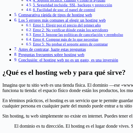
4. Soporte técnico: cuándo y cómo te ayudan
5. Seguridad incluida: SSL, backups y protección
6. Facilidad de uso: el panel de control
Comparativa rápida de tipos de hosting web
Los 5 errores más comunes al elegir un hosting web
Error 1: Elegir por el precio del primer año
Error 2: No verificar dónde están los servidores
Error 3: Ignorar las políticas de cancelación y reembolso
Error 4: Comprar más de lo que necesitas
Error 5: No probar el soporte antes de contratar
Antes de contratar, hazte estas preguntas
Preguntas frecuentes sobre hosting web
Conclusión: el hosting web no es un gasto, es una inversión
¿Qué es el hosting web y para qué sirve?
Imagina que tu sitio web es una tienda física. El dominio —ese «www
funciona tu tienda: el espacio físico donde están los productos, los mu
En términos prácticos, el hosting es un servicio que te permite guard
cualquier persona en cualquier parte del mundo puede entrar a tu siti
Sin hosting, tu web simplemente no existe en internet. Puedes tener e
El dominio es tu dirección. El hosting es el lugar donde vives. 