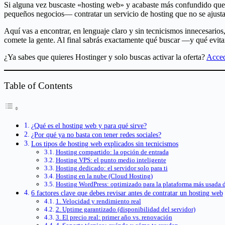
Compartir
Si alguna vez buscaste «hosting web» y acabaste más confundido que al
pequeños negocios— contratar un servicio de hosting que no se ajustab
Aquí vas a encontrar, en lenguaje claro y sin tecnicismos innecesarios
comete la gente. Al final sabrás exactamente qué buscar —y qué evita
¿Ya sabes que quieres Hostinger y solo buscas activar la oferta?
Acced
Table of Contents
¿Qué es el hosting web y para qué sirve?
¿Por qué ya no basta con tener redes sociales?
Los tipos de hosting web explicados sin tecnicismos
Hosting compartido: la opción de entrada
Hosting VPS: el punto medio inteligente
Hosting dedicado: el servidor solo para ti
Hosting en la nube (Cloud Hosting)
Hosting WordPress: optimizado para la plataforma más usada
6 factores clave que debes revisar antes de contratar un hosting web
1. Velocidad y rendimiento real
2. Uptime garantizado (disponibilidad del servidor)
3. El precio real: primer año vs. renovación