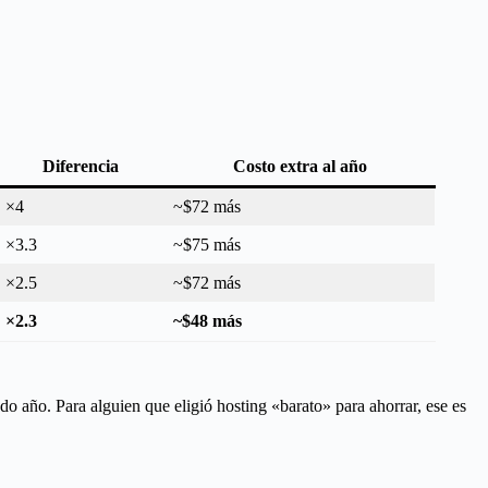
Diferencia
Costo extra al año
×4
~$72 más
×3.3
~$75 más
×2.5
~$72 más
×2.3
~$48 más
ndo año. Para alguien que eligió hosting «barato» para ahorrar, ese es