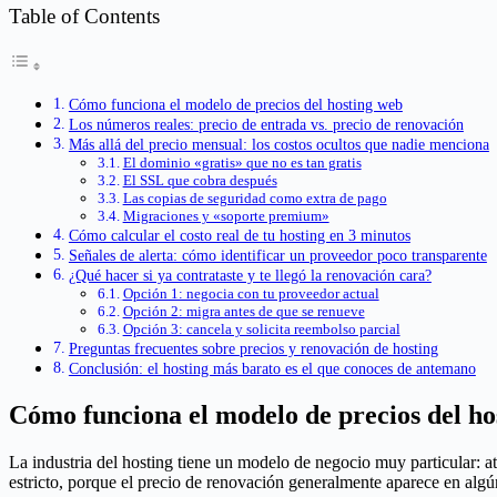
Table of Contents
Cómo funciona el modelo de precios del hosting web
Los números reales: precio de entrada vs. precio de renovación
Más allá del precio mensual: los costos ocultos que nadie menciona
El dominio «gratis» que no es tan gratis
El SSL que cobra después
Las copias de seguridad como extra de pago
Migraciones y «soporte premium»
Cómo calcular el costo real de tu hosting en 3 minutos
Señales de alerta: cómo identificar un proveedor poco transparente
¿Qué hacer si ya contrataste y te llegó la renovación cara?
Opción 1: negocia con tu proveedor actual
Opción 2: migra antes de que se renueve
Opción 3: cancela y solicita reembolso parcial
Preguntas frecuentes sobre precios y renovación de hosting
Conclusión: el hosting más barato es el que conoces de antemano
Cómo funciona el modelo de precios del ho
La industria del hosting tiene un modelo de negocio muy particular:
estricto, porque el precio de renovación generalmente aparece en algú